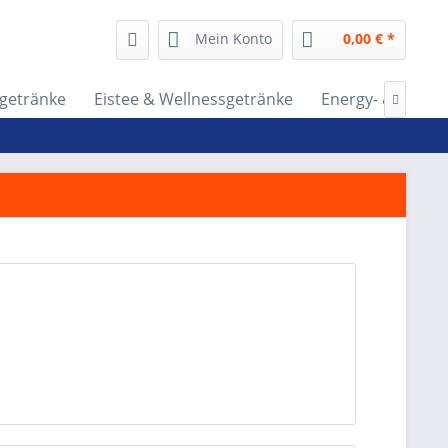
Mein Konto
0,00 € *
tgetränke
Eistee & Wellnessgetränke
Energy- & Lifest
