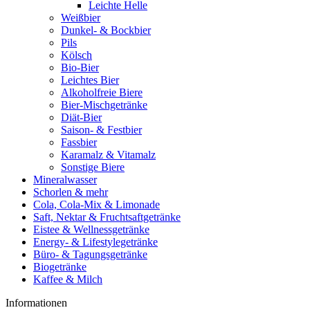
Leichte Helle
Weißbier
Dunkel- & Bockbier
Pils
Kölsch
Bio-Bier
Leichtes Bier
Alkoholfreie Biere
Bier-Mischgetränke
Diät-Bier
Saison- & Festbier
Fassbier
Karamalz & Vitamalz
Sonstige Biere
Mineralwasser
Schorlen & mehr
Cola, Cola-Mix & Limonade
Saft, Nektar & Fruchtsaftgetränke
Eistee & Wellnessgetränke
Energy- & Lifestylegetränke
Büro- & Tagungsgetränke
Biogetränke
Kaffee & Milch
Informationen