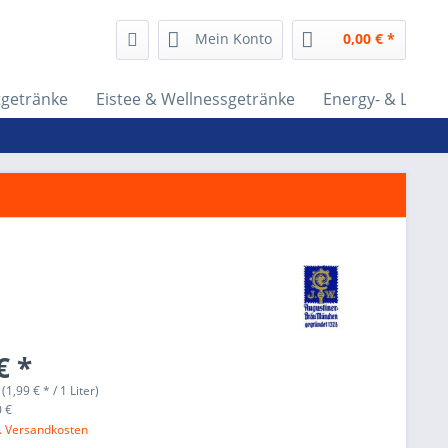
Mein Konto
0,00 € *
tgetränke
Eistee & Wellnessgetränke
Energy- & Lifest
€ *
 (1,99 € * / 1 Liter)
0 €
l. Versandkosten