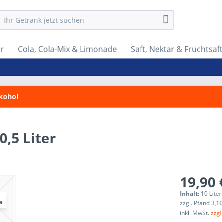
r
Cola, Cola-Mix & Limonade
Saft, Nektar & Fruchtsaf
lkohol
0,5 Liter
19,90 
Inhalt:
10 Liter
zzgl. Pfand 3,1
inkl. MwSt.
zzg