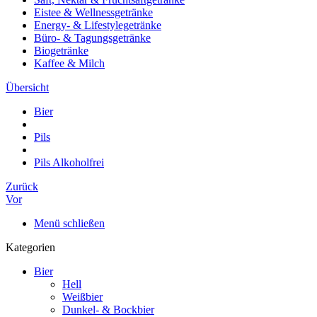
Eistee & Wellnessgetränke
Energy- & Lifestylegetränke
Büro- & Tagungsgetränke
Biogetränke
Kaffee & Milch
Übersicht
Bier
Pils
Pils Alkoholfrei
Zurück
Vor
Menü schließen
Kategorien
Bier
Hell
Weißbier
Dunkel- & Bockbier