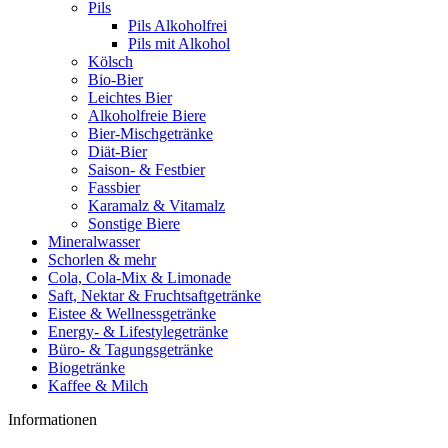
Pils
Pils Alkoholfrei
Pils mit Alkohol
Kölsch
Bio-Bier
Leichtes Bier
Alkoholfreie Biere
Bier-Mischgetränke
Diät-Bier
Saison- & Festbier
Fassbier
Karamalz & Vitamalz
Sonstige Biere
Mineralwasser
Schorlen & mehr
Cola, Cola-Mix & Limonade
Saft, Nektar & Fruchtsaftgetränke
Eistee & Wellnessgetränke
Energy- & Lifestylegetränke
Büro- & Tagungsgetränke
Biogetränke
Kaffee & Milch
Informationen