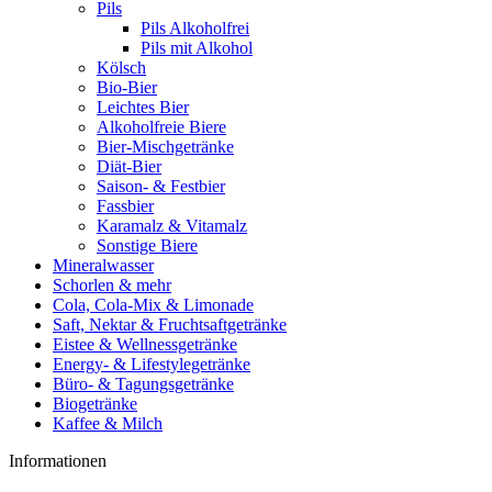
Pils
Pils Alkoholfrei
Pils mit Alkohol
Kölsch
Bio-Bier
Leichtes Bier
Alkoholfreie Biere
Bier-Mischgetränke
Diät-Bier
Saison- & Festbier
Fassbier
Karamalz & Vitamalz
Sonstige Biere
Mineralwasser
Schorlen & mehr
Cola, Cola-Mix & Limonade
Saft, Nektar & Fruchtsaftgetränke
Eistee & Wellnessgetränke
Energy- & Lifestylegetränke
Büro- & Tagungsgetränke
Biogetränke
Kaffee & Milch
Informationen