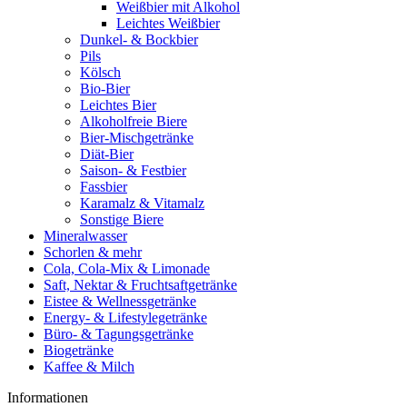
Weißbier mit Alkohol
Leichtes Weißbier
Dunkel- & Bockbier
Pils
Kölsch
Bio-Bier
Leichtes Bier
Alkoholfreie Biere
Bier-Mischgetränke
Diät-Bier
Saison- & Festbier
Fassbier
Karamalz & Vitamalz
Sonstige Biere
Mineralwasser
Schorlen & mehr
Cola, Cola-Mix & Limonade
Saft, Nektar & Fruchtsaftgetränke
Eistee & Wellnessgetränke
Energy- & Lifestylegetränke
Büro- & Tagungsgetränke
Biogetränke
Kaffee & Milch
Informationen